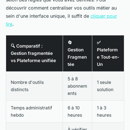
découvrir comment centraliser vos outils métier au
sein d'une interface unique, il suffit de
cliquer pour
lire
.
🔄
✅
🔍 Comparatif :
Gestion
Plateform
Gestion fragmentée
Fragmen
e Tout-en-
vs Plateforme unifiée
tée
Un
5 à 8
Nombre d'outils
1 seule
abonnem
distincts
solution
ents
Temps administratif
6 à 10
1 à 3
hebdo
heures
heures
À vérifier