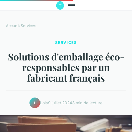
Accueil
›
Services
SERVICES
Solutions d'emballage éco-
responsables par un
fabricant français
Lola
9 juillet 2024
3 min de lecture
L