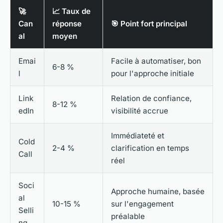
🚀
📈 Taux de
Can
réponse
🎯 Point fort principal
al
moyen
Emai
Facile à automatiser, bon
6-8 %
l
pour l'approche initiale
Link
Relation de confiance,
8-12 %
edIn
visibilité accrue
Immédiateté et
Cold
2-4 %
clarification en temps
Call
réel
Soci
Approche humaine, basée
al
10-15 %
sur l'engagement
Selli
préalable
ng