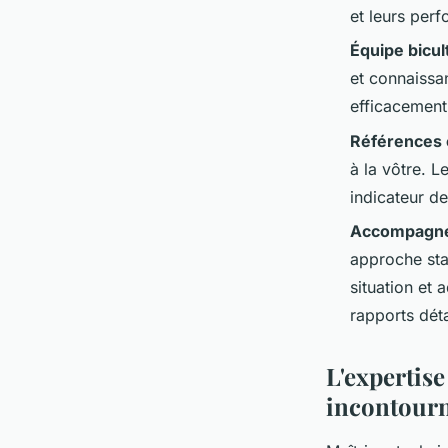
et leurs per
Équipe bicul
et connaissa
efficacement
Références 
à la vôtre. L
indicateur d
Accompagne
approche sta
situation et 
rapports déta
L'expertise
incontourn