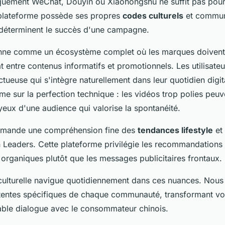
iquement WeChat, Douyin ou Xiaohongshu ne suffit pas pour
plateforme possède ses propres
codes culturels
et commun
 déterminent le succès d'une campagne.
nne comme un écosystème complet où les marques doiven
cat entre contenus informatifs et promotionnels. Les utilisate
ueuse qui s'intègre naturellement dans leur quotidien digit
rime sur la perfection technique : les vidéos trop polies peuv
x yeux d'une audience qui valorise la spontanéité.
mande une compréhension fine des
tendances lifestyle
et 
 Leaders. Cette plateforme privilégie les recommandations 
organiques plutôt que les messages publicitaires frontaux.
culturelle navigue quotidiennement dans ces nuances. Nous
entes spécifiques de chaque communauté, transformant vot
table dialogue avec le consommateur chinois.