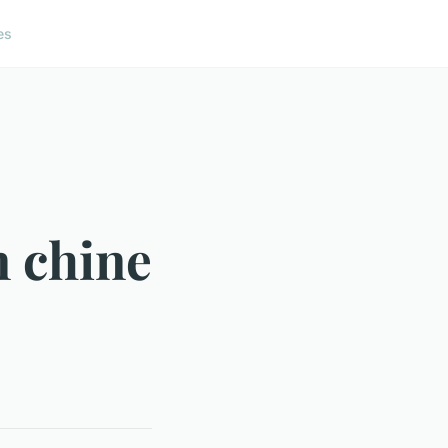
es
n chine