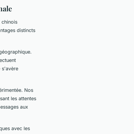
nale
 chinois
ntages distincts
 géographique.
ectuent
é s'avère
périmentée. Nos
sant les attentes
messages aux
iques avec les