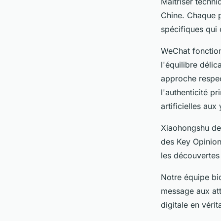
Maîtriser techn
Chine. Chaque 
spécifiques qui
WeChat fonctio
l'équilibre déli
approche respect
l'authenticité p
artificielles au
Xiaohongshu de
des Key Opinion
les découvertes 
Notre équipe bi
message aux att
digitale en véri