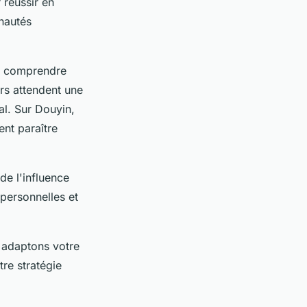
 réussir en
autés
t comprendre
urs attendent une
al. Sur Douyin,
ent paraître
de l'influence
personnelles et
 adaptons votre
re stratégie