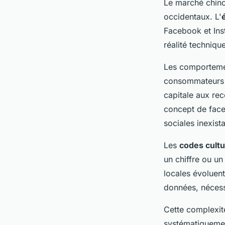
Le marché chino
occidentaux. L'
Facebook et Ins
réalité techniqu
Les comportemen
consommateurs p
capitale aux re
concept de face
sociales inexist
Les
codes cultu
un chiffre ou un
locales évoluen
données, nécessi
Cette complexit
systématiquemen