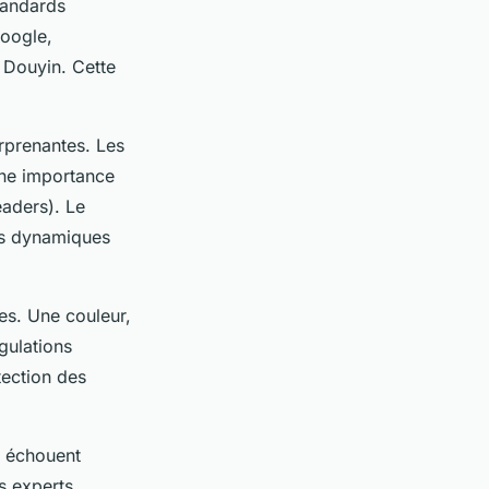
tandards
Google,
 Douyin. Cette
rprenantes. Les
une importance
aders). Le
es dynamiques
es. Une couleur,
gulations
tection des
s échouent
s experts