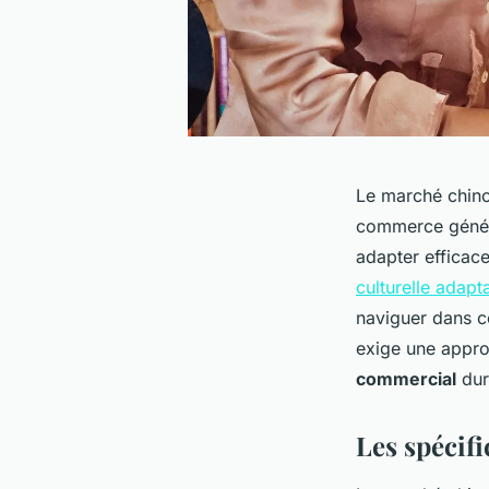
Le marché chino
commerce génér
adapter efficac
culturelle adap
naviguer dans c
exige une appro
commercial
dur
Les spécif