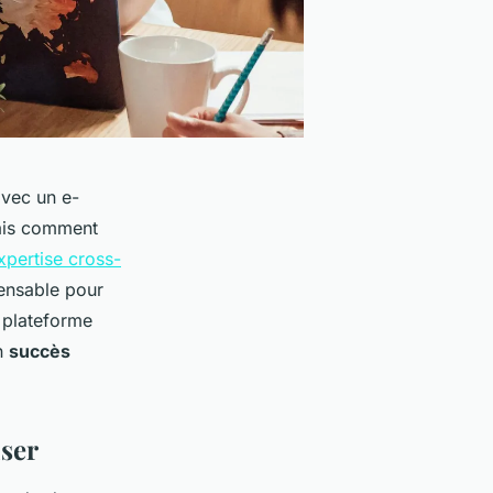
vec un e-
ais comment
xpertise cross-
ensable pour
 plateforme
en
succès
iser