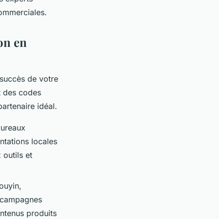
commerciales.
on en
succès de votre
t des codes
partenaire idéal.
bureaux
tations locales
 outils et
ouyin,
s campagnes
ntenus produits