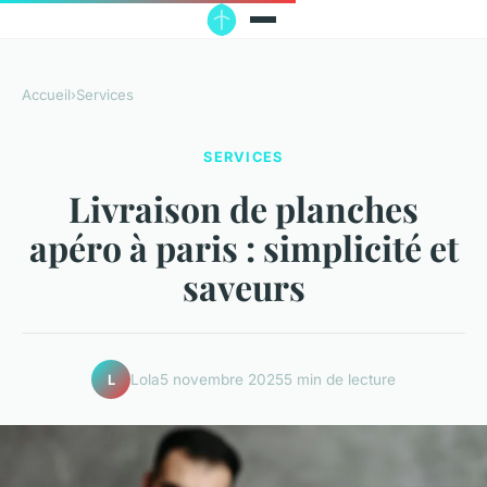
Accueil
›
Services
SERVICES
Livraison de planches
apéro à paris : simplicité et
saveurs
Lola
5 novembre 2025
5 min de lecture
L