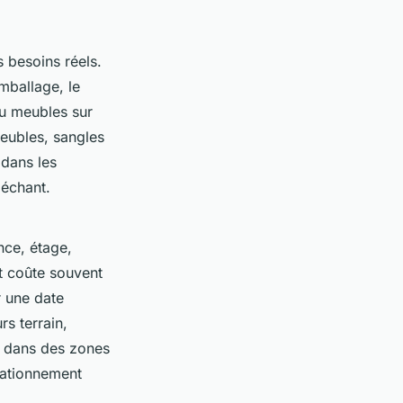
s besoins réels.
emballage, le
ou meubles sur
eubles, sangles
 dans les
léchant.
ance, étage,
t coûte souvent
r une date
s terrain,
t dans des zones
tationnement