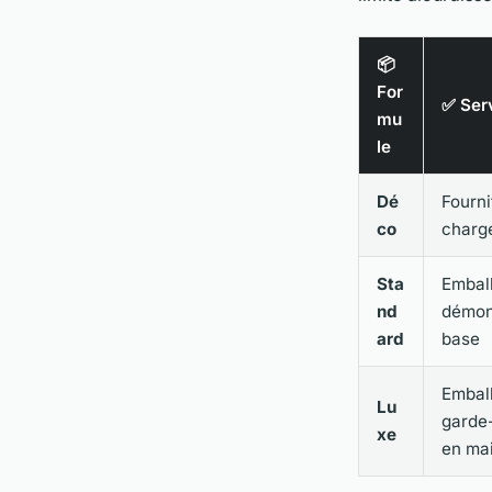
📦
For
✅ Serv
mu
le
Dé
Fourni
co
charg
Sta
Emball
nd
démon
ard
base
Emball
Lu
garde
xe
en ma