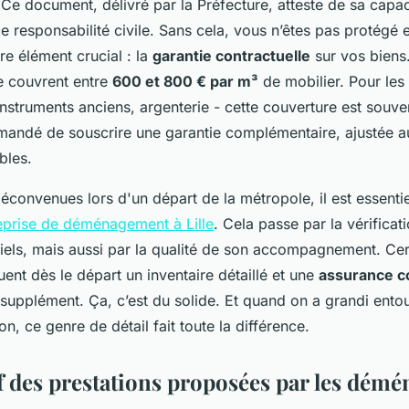
 Ce document, délivré par la Préfecture, atteste de sa capac
 responsabilité civile. Sans cela, vous n’êtes pas protégé 
re élément crucial : la
garantie contractuelle
sur vos biens.
e couvrent entre
600 et 800 € par m³
de mobilier. Pour les
instruments anciens, argenterie - cette couverture est souvent
mandé de souscrire une garantie complémentaire, ajustée 
bles.
déconvenues lors d'un départ de la métropole, il est essenti
reprise de déménagement à Lille
. Cela passe par la vérificat
iels, mais aussi par la qualité de son accompagnement. Cer
luent dès le départ un inventaire détaillé et une
assurance c
 supplément. Ça, c’est du solide. Et quand on a grandi ent
n, ce genre de détail fait toute la différence.
 des prestations proposées par les démé