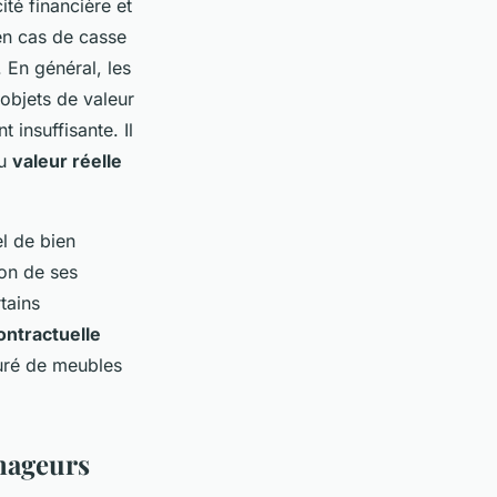
ité financière et
en cas de casse
 En général, les
 objets de valeur
 insuffisante. Il
au
valeur réelle
el de bien
ion de ses
tains
ontractuelle
ouré de meubles
nageurs