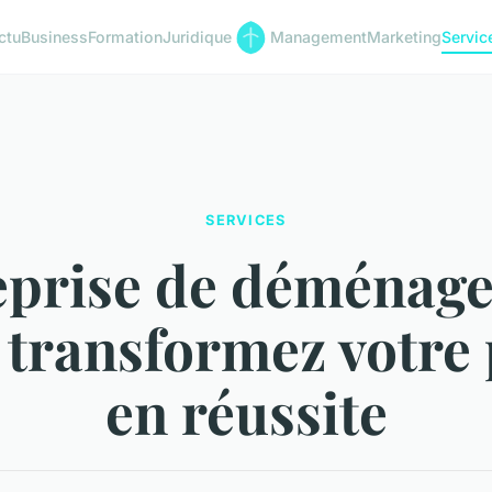
ctu
Business
Formation
Juridique
Management
Marketing
Servic
SERVICES
eprise de déménag
: transformez votre
en réussite