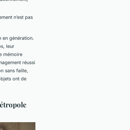
ement n’est pas
n en génération.
s, leur
de mémoire
énagement réussi
n sans faille,
bjets ont de
étropole