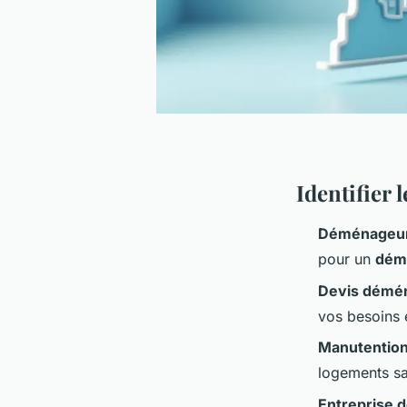
Identifier 
Déménageurs
pour un
dém
Devis démén
vos besoins 
Manutention 
logements s
Entreprise