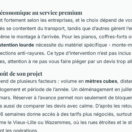
 économique au service premium
nt fortement selon les entreprises, et le choix dépend de vo
és se contentent du transport, tandis que d’autres gèrent l’
me le montage à l’arrivée. Pour les pianos, coffres-forts 
tention lourde
nécessite du matériel spécifique - monte-m
ections anti-rayures. Ce type d’intervention n’est pas inclus
s, attention à ne pas vous faire piéger par un devis trop al
oût de son projet
pend de plusieurs facteurs : volume en
mètres cubes
, dist
u logement et période de l’année. Un déménagement en juille
 mars. Réserver à l’avance permet non seulement de bloque
s aussi de comparer les devis avec calme. D’après les retour
à 6 semaines donne accès à des tarifs plus négociés, surtou
 le Vieux-Lille ou Wazemmes, où les rues étroites et le s
ent les opérations.