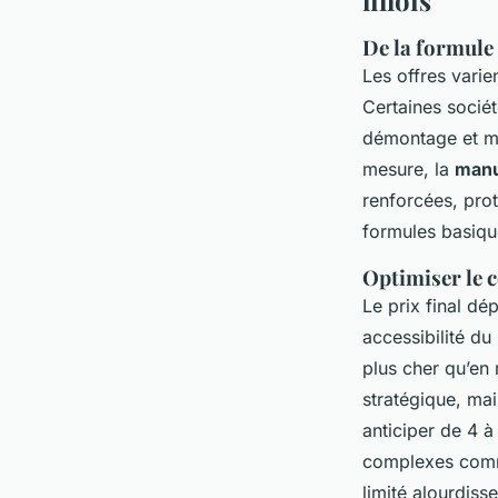
lillois
De la formule
Les offres varie
Certaines sociét
démontage et mê
mesure, la
manu
renforcées, prot
formules basique
Optimiser le c
Le prix final dé
accessibilité d
plus cher qu’en
stratégique, mai
anticiper de 4 
complexes comme
limité alourdiss