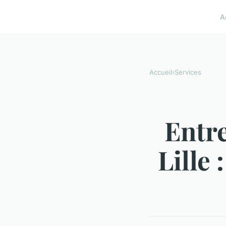
A
Accueil
›
Services
Entr
Lille 