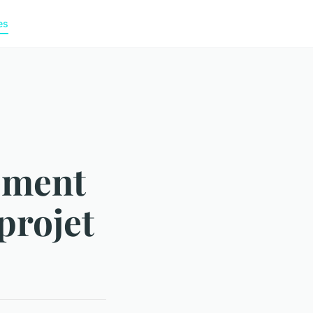
es
ement
 projet