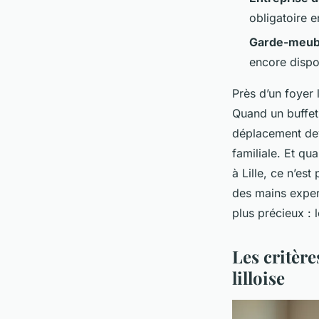
obligatoire e
Garde-meub
encore dispo
Près d’un foyer 
Quand un buffet
déplacement dev
familiale. Et q
à Lille, ce n’es
des mains expert
plus précieux : l
Les critèr
lilloise