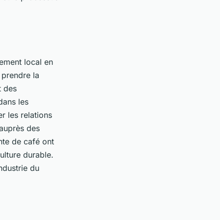
pement local en
 prendre la
t des
dans les
 les relations
 auprès des
nte de café ont
ulture durable.
ndustrie du