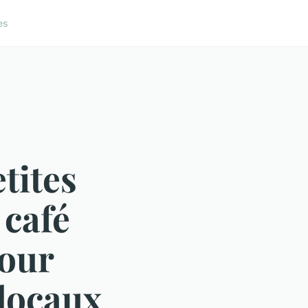
es
etites
 café
pour
 locaux