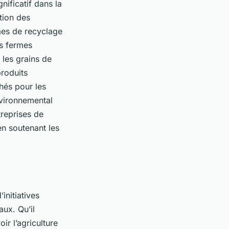
nificatif dans la
tion des
mes de recyclage
es fermes
 les grains de
produits
hés pour les
nvironnemental
treprises de
en soutenant les
initiatives
ux. Qu’il
ir l’agriculture