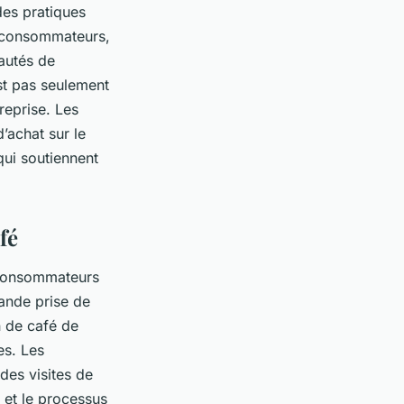
des pratiques
s consommateurs,
autés de
st pas seulement
reprise. Les
’achat sur le
qui soutiennent
fé
s consommateurs
rande prise de
n de café de
es. Les
des visites de
 et le processus