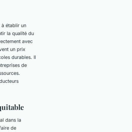
à établir un
ir la qualité du
irectement avec
vent un prix
oles durables. Il
ntreprises de
essources.
oducteurs
quitable
al dans la
faire de