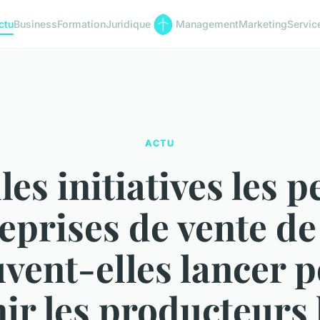
ctu
Business
Formation
Juridique
Management
Marketing
Servic
ACTU
es initiatives les p
eprises de vente de
vent-elles lancer 
ir les producteurs