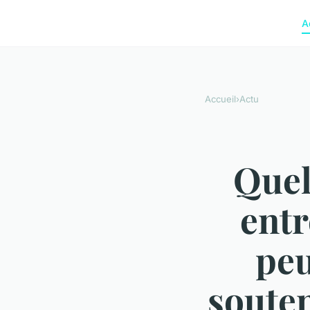
A
Accueil
›
Actu
Quell
entr
peu
souten