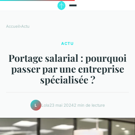
Accueil
›
Actu
ACTU
Portage salarial : pourquoi
passer par une entreprise
spécialisée ?
Lola
23 mai 2024
2 min de lecture
L