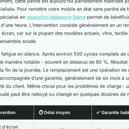
ment, cette panne est aujourd’hui parfaitement maîtrisée pa
ialisés. Pour remettre votre mobile en état sans perdre de
spécialisé en
réparation téléphone Sierre
permet de bénéfici
 d'une heure. L’intervention consiste généralement en un 
écran, car sur la plupart des modèles actuels, vitre, tactile
 ensemble soudé.
e, fatigue en silence. Après environ 500 cycles complets de 
de manière notable - souvent en dessous de 80 %. Résultat
la fin de la journée. Le remplacement est une opération de r
it accompagnée d’une garantie, généralement de six mois à u
nité du client. Même chose pour les problèmes de charge : 
udé peut être nettoyé ou changé en quelques dizaines de 
rvention
⏱️ Délai moyen
✅ Garantie habi
 d'écran