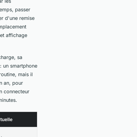
r les
 temps, passer
er d'une remise
remplacement
 et affichage
charge, sa
 : un smartphone
outine, mais il
n an, pour
un connecteur
minutes.
tuelle