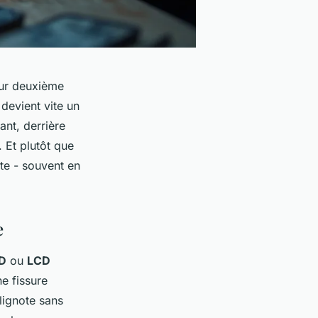
eur deuxième
devient vite un
ant, derrière
. Et plutôt que
te - souvent en
e
D
ou
LCD
e fissure
lignote sans