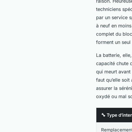
raison. Heureuse
techniciens spéc
par un service 
à neuf en moins
complet du bloc 
forment un seul
La batterie, ell
capacité chute 
qui meurt avant 
faut qu’elle so
assurer la séré
oxydé ou mal so
🔧 Type d’inte
Remplacement