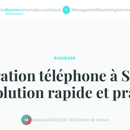
ctu
Business
Formation
Juridique
Management
Marketing
Servic
BUSINESS
tion téléphone à S
lution rapide et p
Meissa
04/06/2026 14:04
9 min de lecture
M