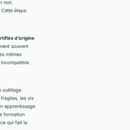
n noir,
 Cette étape
ifiés d’origine
nnent souvent
 les mêmes
D incompatible
 outillage
ragiles, les vis
un apprentissage
e formation
e qui fait la