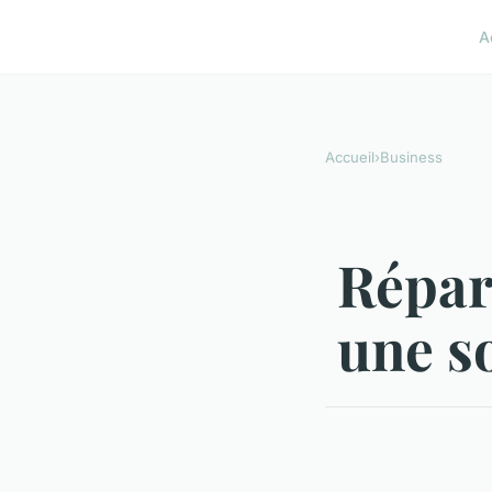
A
Accueil
›
Business
Répara
une so