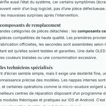
 vérifie aussi l’état du système, car certains symptômes (écra
uvent venir d’un bug logiciel, pas d’une pièce défectueuse.
 les mauvaises surprises après l’intervention.
s composants de remplacement
grandes catégories de pièces détachées : les
composants cert
 pièces compatibles de haute qualité. Les premières provie
fabrication officielles, les secondes sont assemblées selon
ant est qu’elles soient testées et garanties. Une dalle OLE
des couleurs biaisées ou une consommation excessive.
es techniciens spécialisés
d’écran semble simple, mais il exige une dextérité fine, un
nnaissance précise des modèles. Les nappes internes sont f
 et certaines opérations comme la micro-soudure exigent 
meilleurs centres de réparation disposent d’un programme d
s modules théoriques et pratiques sur iOS et Android. C’est c