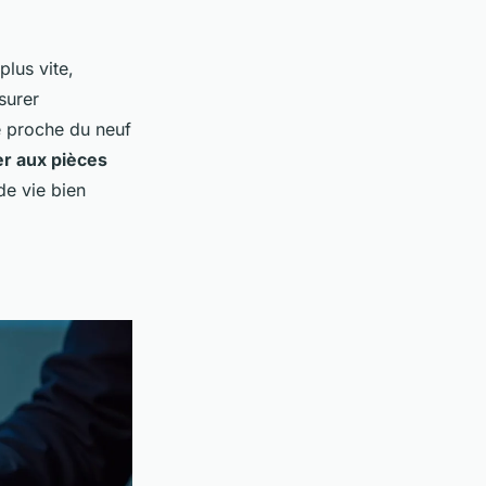
lus vite,
surer
e proche du neuf
r aux pièces
de vie bien