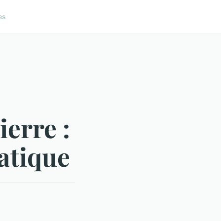
es
ierre :
ratique