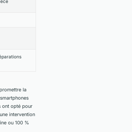
ièce
réparations
mpromettre la
es smartphones
s ont opté pour
une intervention
gine ou 100 %