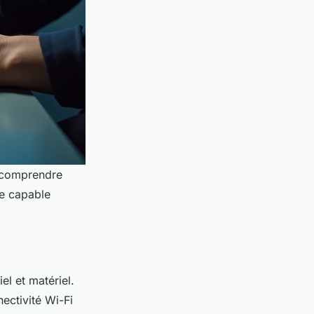
t comprendre
re capable
l et matériel.
nectivité Wi-Fi