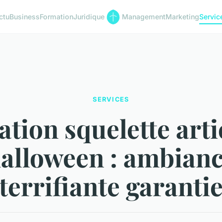
ctu
Business
Formation
Juridique
Management
Marketing
Servic
SERVICES
ation squelette arti
alloween : ambian
terrifiante garanti