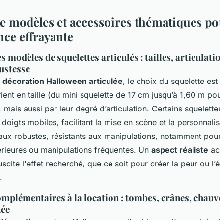
de modèles et accessoires thématiques po
ce effrayante
 modèles de squelettes articulés : tailles, articulati
bustesse
e
décoration Halloween articulée
, le choix du squelette es
ent en taille (du mini squelette de 17 cm jusqu’à 1,60 m p
 mais aussi par leur degré d’articulation. Certains squelett
doigts mobiles, facilitant la mise en scène et la personnali
aux robustes, résistants aux manipulations, notamment pou
térieures ou manipulations fréquentes. Un
aspect réaliste
ac
uscite l'effet recherché, que ce soit pour créer la peur ou l
.
omplémentaires à la location : tombes, crânes, chauv
née