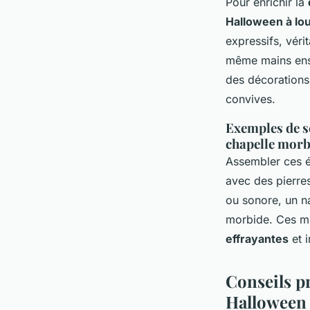
Pour enrichir la
Halloween à lo
expressifs, véri
même mains ens
des décorations
convives.
Exemples de s
chapelle morb
Assembler ces él
avec des pierre
ou sonore, un n
morbide. Ces mi
effrayantes
et i
Conseils pr
Halloween 