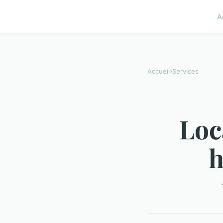
A
Accueil
›
Services
Loc
h