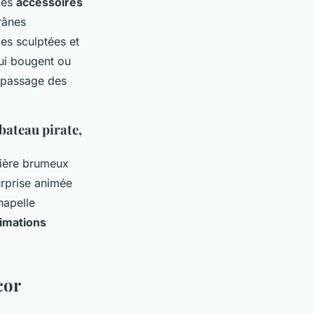
les
accessoires
rânes
les sculptées et
ui bougent ou
 passage des
bateau pirate,
tière brumeux
urprise animée
hapelle
imations
cor