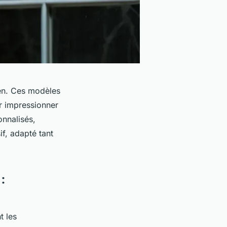
een. Ces modèles
r impressionner
onnalisés,
f, adapté tant
:
t les