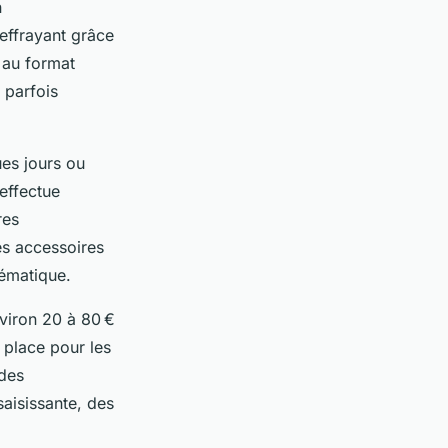
n
 effrayant grâce
 au format
 parfois
ues jours ou
effectue
res
es accessoires
hématique.
nviron 20 à 80 €
 place pour les
ndes
aisissante, des