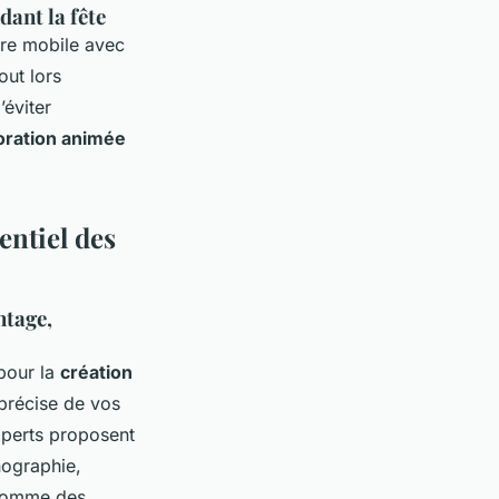
dant la fête
re mobile avec
out lors
’éviter
ration animée
ntiel des
ntage,
pour la
création
précise de vos
experts proposent
nographie,
 comme des