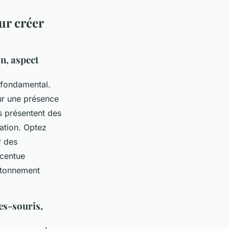
ur créer
on, aspect
t fondamental.
our une présence
es présentent des
sation. Optez
r des
centue
’étonnement
es-souris,