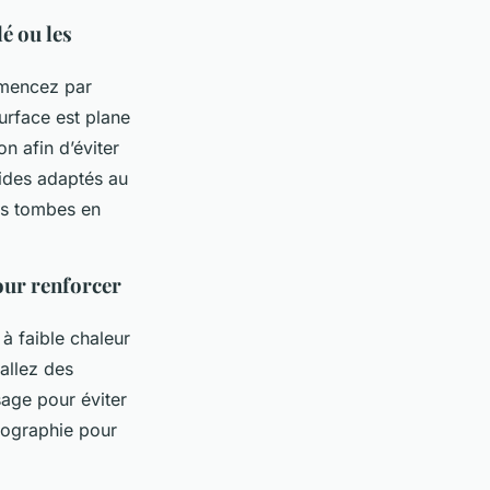
é ou les
mmencez par
surface est plane
n afin d’éviter
lides adaptés au
es tombes en
pour renforcer
 à faible chaleur
tallez des
sage pour éviter
énographie pour