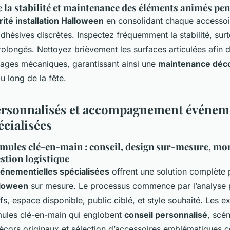
e la stabilité et maintenance des éléments animés pen
ité installation Halloween
en consolidant chaque accessoi
dhésives discrètes. Inspectez fréquemment la stabilité, surt
longés. Nettoyez brièvement les surfaces articulées afin d
cages mécaniques, garantissant ainsi une
maintenance déco
au long de la fête.
ersonnalisés et accompagnement événeme
écialisées
rmules clé-en-main : conseil, design sur-mesure, mo
stion logistique
énementielles spécialisées
offrent une solution complète 
lloween
sur mesure. Le processus commence par l’analyse 
ifs, espace disponible, public ciblé, et style souhaité. Les 
mules clé-en-main qui englobent
conseil personnalisé
, scé
décors originaux et sélection d’accessoires emblématiques