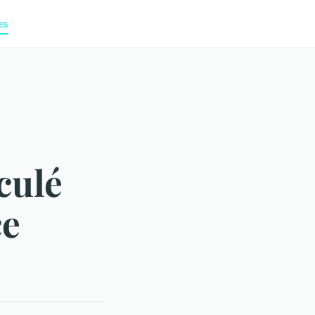
es
culé
ce
e