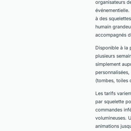
organisateurs de
événementielle
à des squelettes
humain grandeur 
accompagnés d’
Disponible à la 
plusieurs semain
simplement auprè
personnalisées,
(tombes, toiles 
Les tarifs varie
par squelette po
commandes infér
volumineuses. Un
animations jusqu