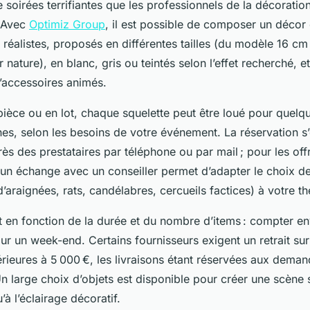
 soirées terrifiantes que les professionnels de la décoratio
. Avec
Optimiz Group
, il est possible de composer un décor
 réalistes, proposés en différentes tailles (du modèle 16 cm
nature), en blanc, gris ou teintés selon l’effet recherché, et
accessoires animés.
pièce ou en lot, chaque squelette peut être loué pour quelq
es, selon les besoins de votre événement. La réservation s’
s des prestataires par téléphone ou par mail ; pour les off
 un échange avec un conseiller permet d’adapter le choix d
d’araignées, rats, candélabres, cercueils factices) à votre t
nt en fonction de la durée et du nombre d’items : compter e
ur un week-end. Certains fournisseurs exigent un retrait sur
ieures à 5 000 €, les livraisons étant réservées aux dema
 large choix d’objets est disponible pour créer une scène s
’à l’éclairage décoratif.