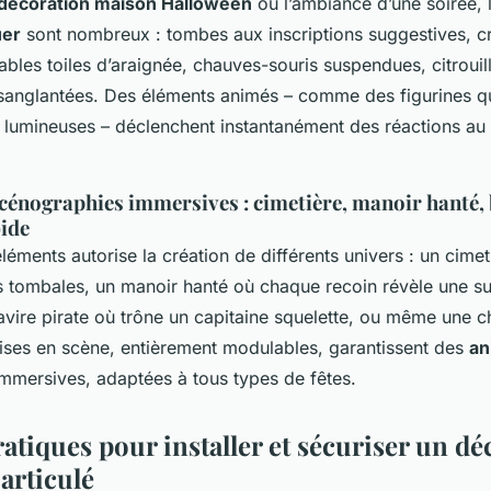
décoration maison Halloween
ou l’ambiance d’une soirée, 
uer
sont nombreux : tombes aux inscriptions suggestives, c
tables toiles d’araignée, chauves-souris suspendues, citrouil
anglantées. Des éléments animés – comme des figurines q
 lumineuses – déclenchent instantanément des réactions au
cénographies immersives : cimetière, manoir hanté, 
ide
éments autorise la création de différents univers : un cime
s tombales, un manoir hanté où chaque recoin révèle une s
avire pirate où trône un capitaine squelette, ou même une c
ses en scène, entièrement modulables, garantissent des
an
mmersives, adaptées à tous types de fêtes.
atiques pour installer et sécuriser un dé
articulé