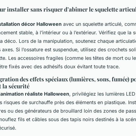
ur installer sans risquer d’abîmer le squelette articul
stallation décor Halloween
avec un squelette articulé, co
cement stable, à l’intérieur ou à l’extérieur. Vérifiez que la 
a déco. Lors de la manipulation, soutenez chaque articulatio
s axes. Si l’ossature est suspendue, utilisez des crochets so
tte. Les accessoires fragiles (comme les têtes de mort ou l
être fixés avec des adhésifs doux évitant toute trace.
gration des effets spéciaux (lumières, sons, fumée) 
 la sécurité
’
animation réaliste Halloween
, privilégiez les lumières LED
 les risques de surchauffe près des éléments en plastique. Ins
res ou des générateurs de brouillard loin des zones de pas
ouflez fils et câbles sous des tapis noirs destinés à la sc
écurisé.