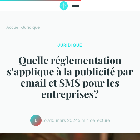
Accueil
›
Juridique
JURIDIQUE
Quelle réglementation
s'applique à la publicité par
email et SMS pour les
entreprises?
Lola
10 mars 2024
5 min de lecture
L